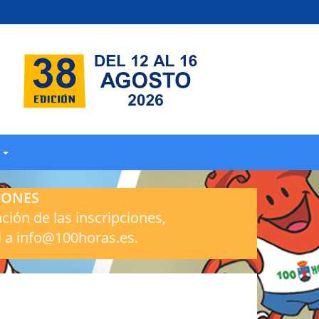
S
IONES
ación de las inscripciones,
l a info@100horas.es.