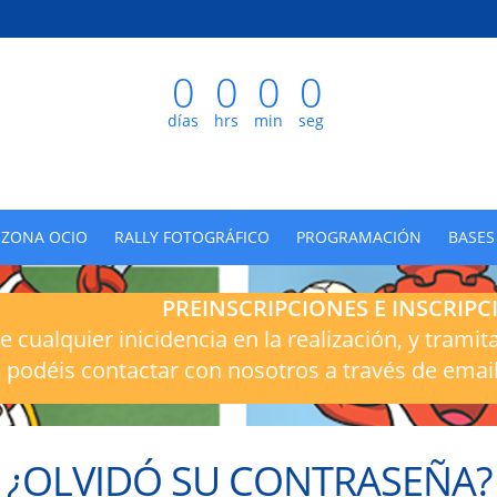
0
0
0
0
días
hrs
min
seg
ZONA OCIO
RALLY FOTOGRÁFICO
PROGRAMACIÓN
BASE
PREINSCRIPCIONES E INSCRIPC
e cualquier inicidencia en la realización, y tramit
podéis contactar con nosotros a través de emai
¿OLVIDÓ SU CONTRASEÑA?