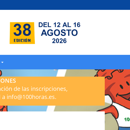
S
IONES
ación de las inscripciones,
l a info@100horas.es.