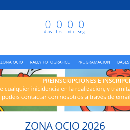
0
0
0
0
días
hrs
min
seg
ZONA OCIO
RALLY FOTOGRÁFICO
PROGRAMACIÓN
BASE
PREINSCRIPCIONES E INSCRIPC
e cualquier inicidencia en la realización, y tramit
podéis contactar con nosotros a través de emai
ZONA OCIO 2026